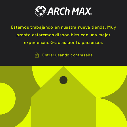
Ir
directamente
al contenido
Estamos trabajando en nuestra nueva tienda. Muy
pronto estaremos disponibles con una mejor
experiencia. Gracias por tu paciencia.
Entrar usando contraseña