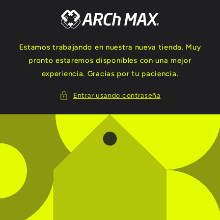
Ir
directamente
al contenido
Estamos trabajando en nuestra nueva tienda. Muy
pronto estaremos disponibles con una mejor
experiencia. Gracias por tu paciencia.
Entrar usando contraseña