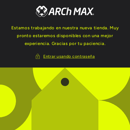
Ir
directamente
al contenido
Estamos trabajando en nuestra nueva tienda. Muy
pronto estaremos disponibles con una mejor
experiencia. Gracias por tu paciencia.
Entrar usando contraseña