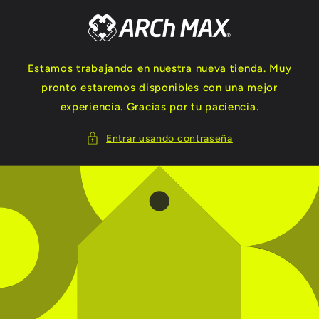
Ir
directamente
al contenido
Estamos trabajando en nuestra nueva tienda. Muy
pronto estaremos disponibles con una mejor
experiencia. Gracias por tu paciencia.
Entrar usando contraseña