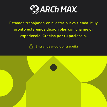
Ir
directamente
al contenido
Estamos trabajando en nuestra nueva tienda. Muy
pronto estaremos disponibles con una mejor
experiencia. Gracias por tu paciencia.
Entrar usando contraseña