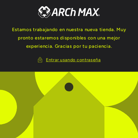
Ir
directamente
al contenido
Estamos trabajando en nuestra nueva tienda. Muy
pronto estaremos disponibles con una mejor
experiencia. Gracias por tu paciencia.
Entrar usando contraseña