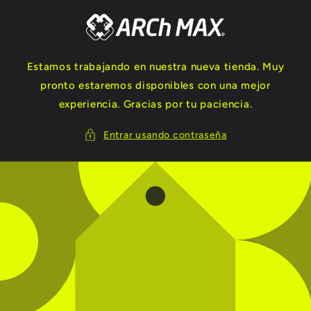
Ir
directamente
al contenido
Estamos trabajando en nuestra nueva tienda. Muy
pronto estaremos disponibles con una mejor
experiencia. Gracias por tu paciencia.
Entrar usando contraseña