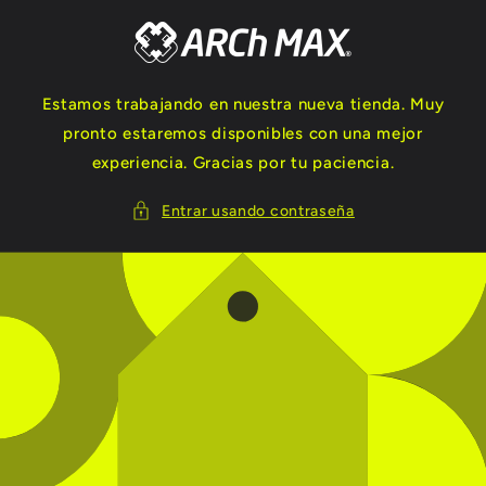
Ir
directamente
al contenido
Estamos trabajando en nuestra nueva tienda. Muy
pronto estaremos disponibles con una mejor
experiencia. Gracias por tu paciencia.
Entrar usando contraseña