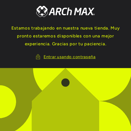
Ir
directamente
al contenido
Estamos trabajando en nuestra nueva tienda. Muy
pronto estaremos disponibles con una mejor
experiencia. Gracias por tu paciencia.
Entrar usando contraseña