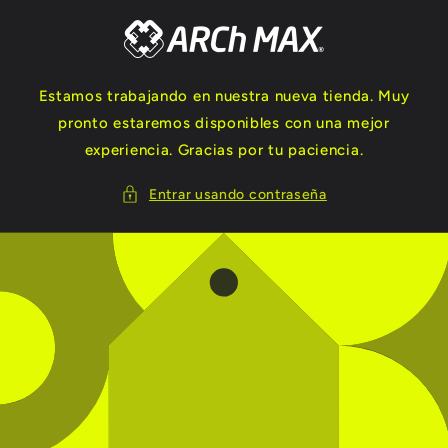
Ir
directamente
al contenido
Estamos trabajando en nuestra nueva tienda. Muy
pronto estaremos disponibles con una mejor
experiencia. Gracias por tu paciencia.
Entrar usando contraseña