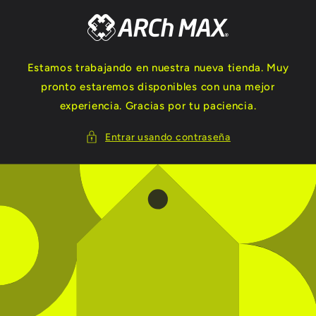
Ir
directamente
al contenido
Estamos trabajando en nuestra nueva tienda. Muy
pronto estaremos disponibles con una mejor
experiencia. Gracias por tu paciencia.
Entrar usando contraseña