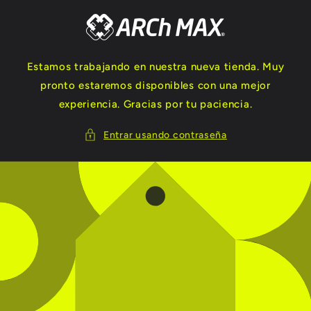
Ir
directamente
al contenido
Estamos trabajando en nuestra nueva tienda. Muy
pronto estaremos disponibles con una mejor
experiencia. Gracias por tu paciencia.
Entrar usando contraseña