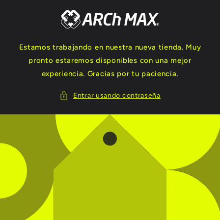
Ir
directamente
al contenido
Estamos trabajando en nuestra nueva tienda. Muy
pronto estaremos disponibles con una mejor
experiencia. Gracias por tu paciencia.
Entrar usando contraseña