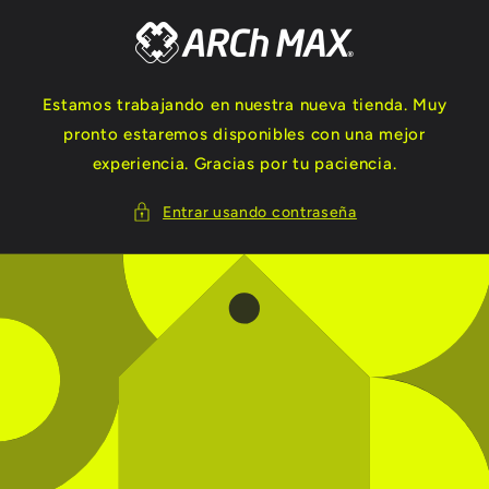
Ir
directamente
al contenido
Estamos trabajando en nuestra nueva tienda. Muy
pronto estaremos disponibles con una mejor
experiencia. Gracias por tu paciencia.
Entrar usando contraseña